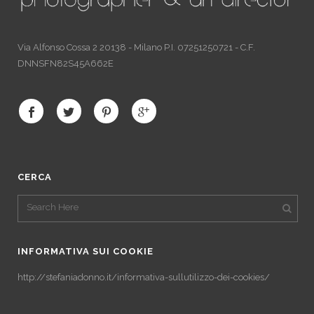
Via Alfonso Cossa 2 20138 - Milano P.I. 07251250721 - C.F.
DNNSFN82S45A662E
CERCA
INFORMATIVA SUI COOKIE
http://stefaniadonno.it/informativa-sullutilizzo-dei-cookies/