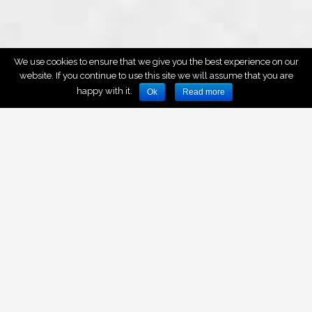
We use cookies to ensure that we give you the best experience on our
website. If you continue to use this site we will assume that you are
happy with it.
Ok
Read more
La nostra vita
familiare è ricca da
momenti da ricordare
con una foto.
Per questo, avete mai pensato a uno
shooting fotografico per bambini e
famiglie?