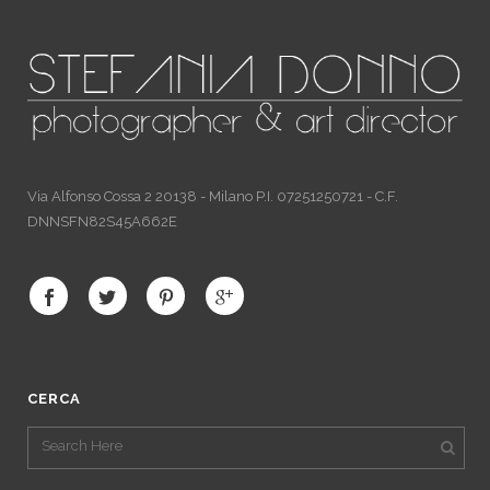
Via Alfonso Cossa 2 20138 - Milano P.I. 07251250721 - C.F.
DNNSFN82S45A662E
CERCA