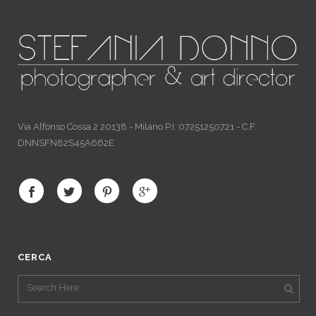
Via Alfonso Cossa 2 20138 - Milano P.I. 07251250721 - C.F.
DNNSFN82S45A662E
CERCA