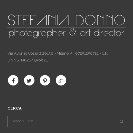
Via Alfonso Cossa 2 20138 - Milano P.I. 07251250721 - C.F.
DNNSFN82S45A662E
CERCA