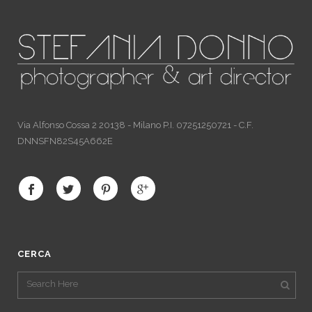
Via Alfonso Cossa 2 20138 - Milano P.I. 07251250721 - C.F.
DNNSFN82S45A662E
CERCA