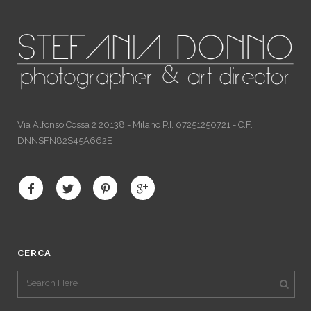
Via Alfonso Cossa 2 20138 - Milano P.I. 07251250721 - C.F.
DNNSFN82S45A662E
CERCA