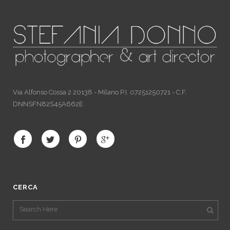
Via Alfonso Cossa 2 20138 - Milano P.I. 07251250721 - C.F.
DNNSFN82S45A662E
CERCA