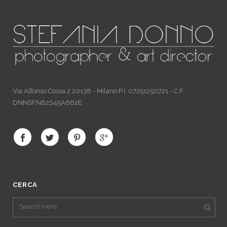
Via Alfonso Cossa 2 20138 - Milano P.I. 07251250721 - C.F.
DNNSFN82S45A662E
CERCA