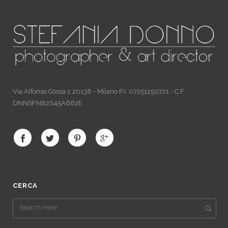
Via Alfonso Cossa 2 20138 - Milano P.I. 07251250721 - C.F.
DNNSFN82S45A662E
CERCA