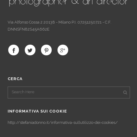
Via Alfonso Cossa 2 20138 - Milano P.I. 07251250721 - C.F.
DNNSFN82S45A662E
CERCA
INFORMATIVA SUI COOKIE
http://stefaniadonno.it/informativa-sullutilizzo-dei-cookies/