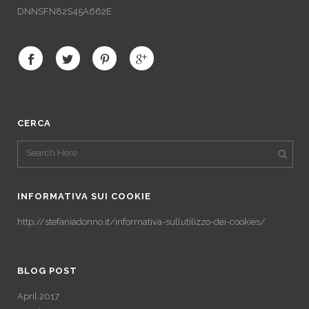
DNNSFN82S45A662E
CERCA
INFORMATIVA SUI COOKIE
http://stefaniadonno.it/informativa-sullutilizzo-dei-cookies/
BLOG POST
April 2017