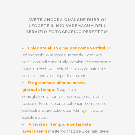
AVETE ANCORA QUALCHE DUBBIO?
LEGGETE IL MIO VADEMACUM DELL
SERVIZIO FOTOGRAFICO PERFETTO!
Chiedete aiuto a me per come vestirvi.
Di
solito consiglio sempre due cambi. Scegliete
vestiti comodi e adatti alla location. Per mamme e
papà, un occhio al look, che sia coordinato tra di
voi e lo sfondo scelto per l’occasione.
Programmate almeno mezza
giornata tempo.
Scegliete o
consigliatemi alcuni accessori da portare alla
sessione: tessuti colorati, palloncini con il nome
del vostro futuro bebè, cuori (da
Tiger
, trovate
questo e altro!)
Arrivate in tempo, e se tardate
avvertitemi!
In esterno il fattore luce naturale è