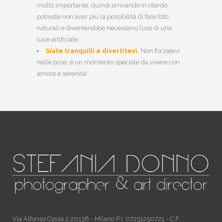
molto importante, quindi arrivando in ritardo
potreste non aver più la possibilità di fare foto
naturali e diventerebbe necessario l’uso di una
luce artificiale.
Siate tranquilli e divertitevi.
Non forzatevi
nelle pose, è un momento speciale da vivere con
amore e serenità!
Via Alfonso Cossa 2 20138 - Milano P.I. 07251250721 - C.F.