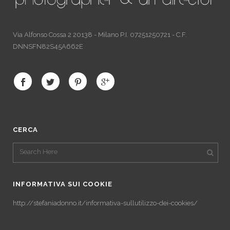
Via Alfonso Cossa 2 20138 - Milano P.I. 07251250721 - C.F.
DNNSFN82S45A662E
CERCA
INFORMATIVA SUI COOKIE
http://stefaniadonno.it/informativa-sullutilizzo-dei-cookies/