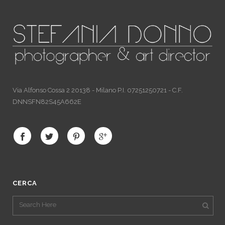
Via Alfonso Cossa 2 20138 - Milano P.I. 07251250721 - C.F.
DNNSFN82S45A662E
CERCA