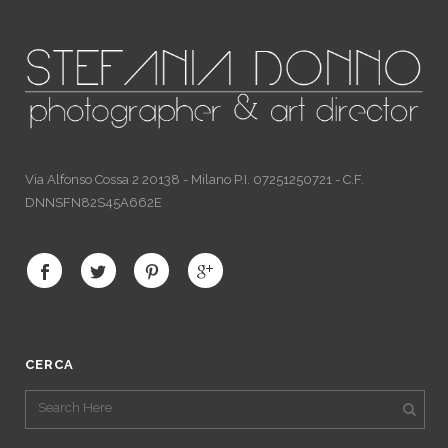
Via Alfonso Cossa 2 20138 - Milano P.I. 07251250721 - C.F.
DNNSFN82S45A662E
CERCA