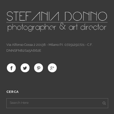
Via Alfonso Cossa 2 20138 - Milano P.I. 07251250721 - C.F.
DNNSFN82S45A662E
CERCA