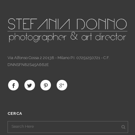
Via Alfonso Cossa 2 20138 - Milano P.I. 07251250721 - C.F.
DNNSFN82S45A662E
CERCA