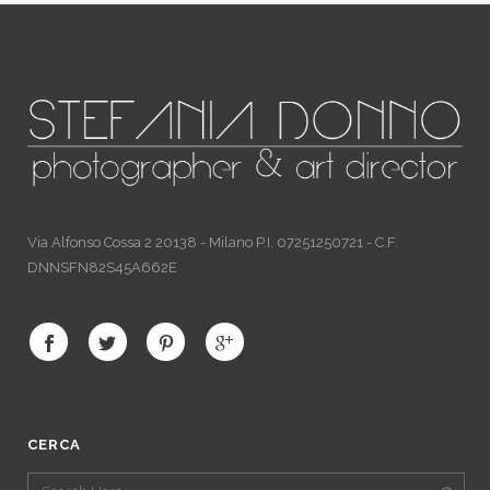
Via Alfonso Cossa 2 20138 - Milano P.I. 07251250721 - C.F.
DNNSFN82S45A662E
CERCA