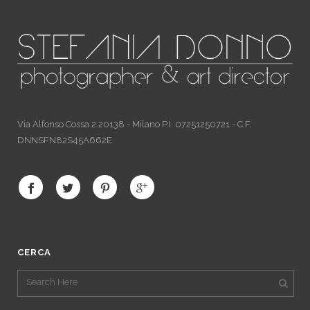
Via Alfonso Cossa 2 20138 - Milano P.I. 07251250721 - C.F.
DNNSFN82S45A662E
CERCA