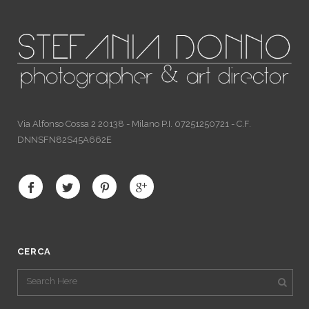
Via Alfonso Cossa 2 20138 - Milano P.I. 07251250721 - C.F.
DNNSFN82S45A662E
CERCA