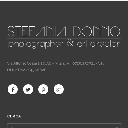
Via Alfonso Cossa 2 20138 - Milano P.I. 07251250721 - C.F.
DNNSFN82S45A662E
CERCA