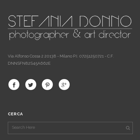
Via Alfonso Cossa 2 20138 - Milano P.I. 07251250721 - C.F.
DNNSFN82S45A662E
CERCA