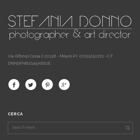
Via Alfonso Cossa 2 20138 - Milano P.I. 07251250721 - C.F.
DNNSFN82S45A662E
CERCA