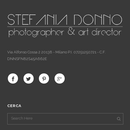
Via Alfonso Cossa 2 20138 - Milano P.I. 07251250721 - C.F.
DNNSFN82S45A662E
CERCA