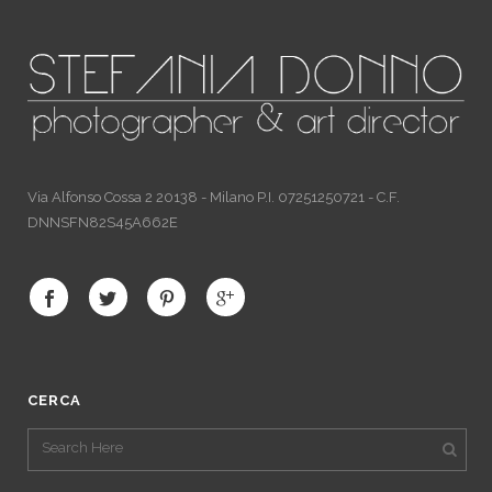
Via Alfonso Cossa 2 20138 - Milano P.I. 07251250721 - C.F.
DNNSFN82S45A662E
CERCA