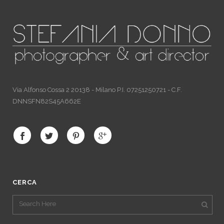
Via Alfonso Cossa 2 20138 - Milano P.I. 07251250721 - C.F.
DNNSFN82S45A662E
CERCA