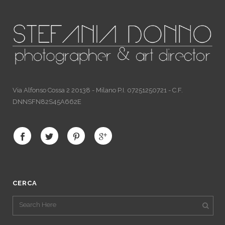
Via Alfonso Cossa 2 20138 - Milano P.I. 07251250721 - C.F.
DNNSFN82S45A662E
CERCA