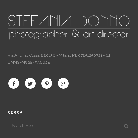
Via Alfonso Cossa 2 20138 - Milano P.I. 07251250721 - C.F.
DNNSFN82S45A662E
CERCA