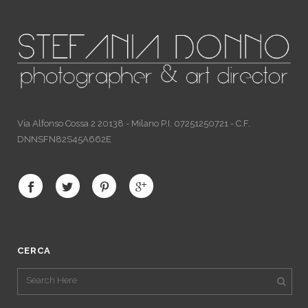
Via Alfonso Cossa 2 20138 - Milano P.I. 07251250721 - C.F.
DNNSFN82S45A662E
CERCA