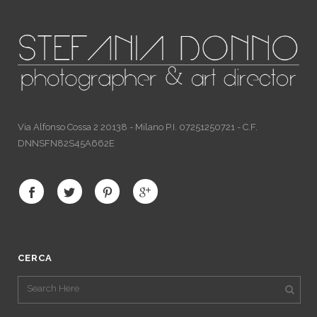
Via Alfonso Cossa 2 20138 - Milano P.I. 07251250721 - C.F.
DNNSFN82S45A662E
CERCA