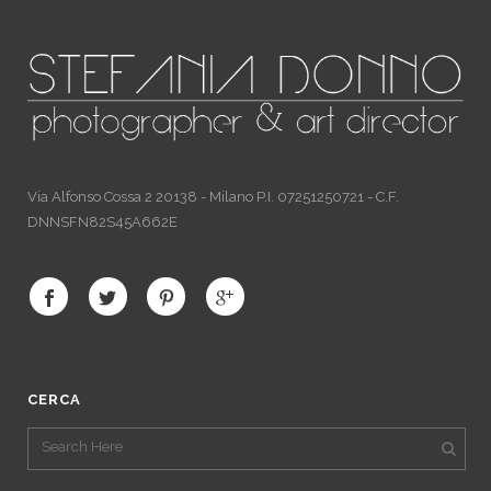
Via Alfonso Cossa 2 20138 - Milano P.I. 07251250721 - C.F.
DNNSFN82S45A662E
CERCA