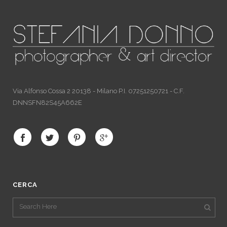
Via Alfonso Cossa 2 20138 - Milano P.I. 07251250721 - C.F.
DNNSFN82S45A662E
CERCA