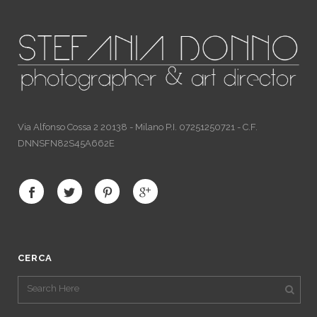
Via Alfonso Cossa 2 20138 - Milano P.I. 07251250721 - C.F.
DNNSFN82S45A662E
CERCA