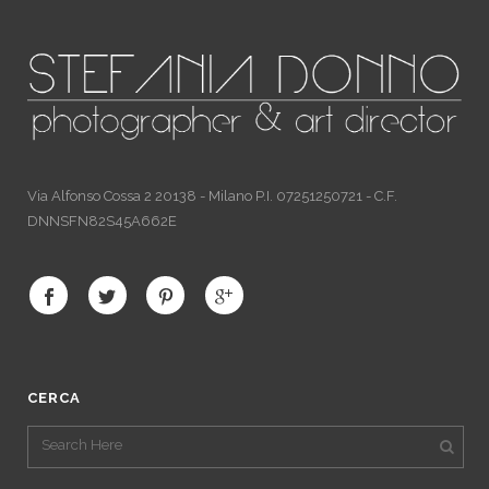
Via Alfonso Cossa 2 20138 - Milano P.I. 07251250721 - C.F.
DNNSFN82S45A662E
CERCA