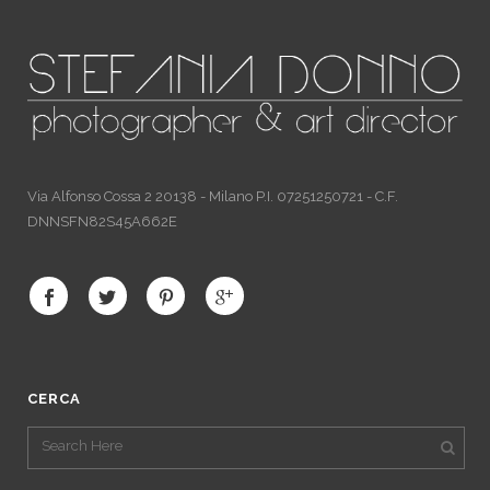
Via Alfonso Cossa 2 20138 - Milano P.I. 07251250721 - C.F.
DNNSFN82S45A662E
CERCA