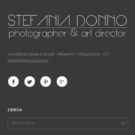
Via Alfonso Cossa 2 20138 - Milano P.I. 07251250721 - C.F.
DNNSFN82S45A662E
CERCA