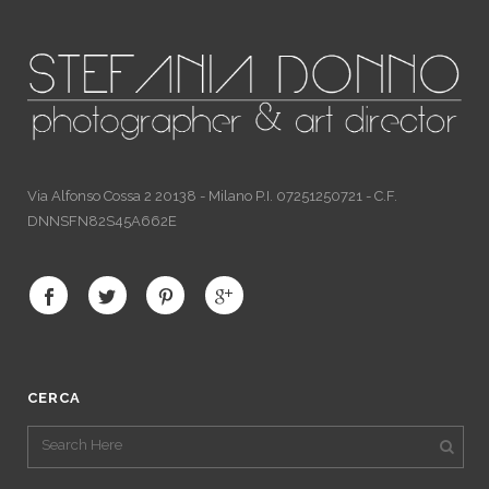
Via Alfonso Cossa 2 20138 - Milano P.I. 07251250721 - C.F.
DNNSFN82S45A662E
CERCA