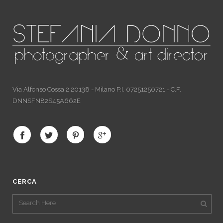
Via Alfonso Cossa 2 20138 - Milano P.I. 07251250721 - C.F.
DNNSFN82S45A662E
CERCA