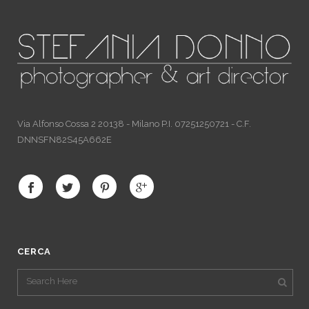
Via Alfonso Cossa 2 20138 - Milano P.I. 07251250721 - C.F.
DNNSFN82S45A662E
CERCA