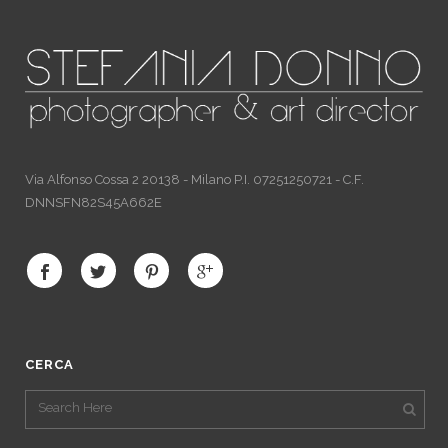
Via Alfonso Cossa 2 20138 - Milano P.I. 07251250721 - C.F.
DNNSFN82S45A662E
CERCA