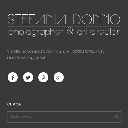
Via Alfonso Cossa 2 20138 - Milano P.I. 07251250721 - C.F.
DNNSFN82S45A662E
CERCA