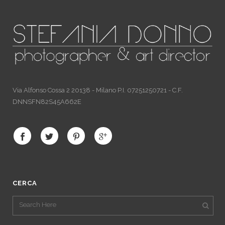
Via Alfonso Cossa 2 20138 - Milano P.I. 07251250721 - C.F.
DNNSFN82S45A662E
CERCA