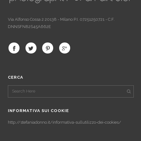
Via Alfonso Cossa 2 20138 - Milano P.I. 07251250721 - C.F.
DNNSFN82S45A662E
CERCA
INFORMATIVA SUI COOKIE
http://stefaniadonno.it/informativa-sullutilizzo-dei-cookies/