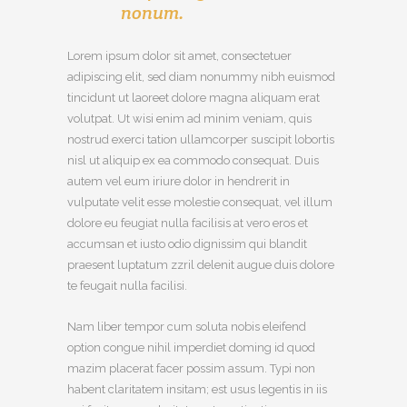
nonum.
Lorem ipsum dolor sit amet, consectetuer
adipiscing elit, sed diam nonummy nibh euismod
tincidunt ut laoreet dolore magna aliquam erat
volutpat. Ut wisi enim ad minim veniam, quis
nostrud exerci tation ullamcorper suscipit lobortis
nisl ut aliquip ex ea commodo consequat. Duis
autem vel eum iriure dolor in hendrerit in
vulputate velit esse molestie consequat, vel illum
dolore eu feugiat nulla facilisis at vero eros et
accumsan et iusto odio dignissim qui blandit
praesent luptatum zzril delenit augue duis dolore
te feugait nulla facilisi.
Nam liber tempor cum soluta nobis eleifend
option congue nihil imperdiet doming id quod
mazim placerat facer possim assum. Typi non
habent claritatem insitam; est usus legentis in iis