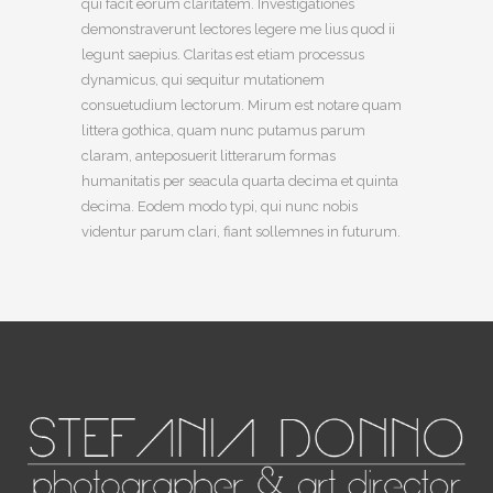
qui facit eorum claritatem. Investigationes
demonstraverunt lectores legere me lius quod ii
legunt saepius. Claritas est etiam processus
dynamicus, qui sequitur mutationem
consuetudium lectorum. Mirum est notare quam
littera gothica, quam nunc putamus parum
claram, anteposuerit litterarum formas
humanitatis per seacula quarta decima et quinta
decima. Eodem modo typi, qui nunc nobis
videntur parum clari, fiant sollemnes in futurum.