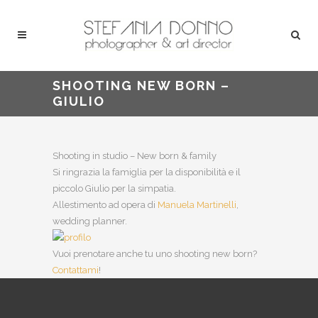
SHOOTING NEW BORN –
GIULIO
Shooting in studio – New born & family
Si ringrazia la famiglia per la disponibilità e il
piccolo Giulio per la simpatia.
Allestimento ad opera di
Manuela Martinelli
,
wedding planner.
Vuoi prenotare anche tu uno shooting new born?
Contattami
!