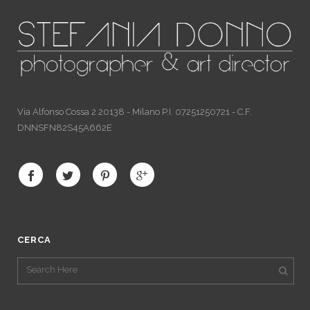
Via Alfonso Cossa 2 20138 - Milano P.I. 07251250721 - C.F.
DNNSFN82S45A662E
CERCA