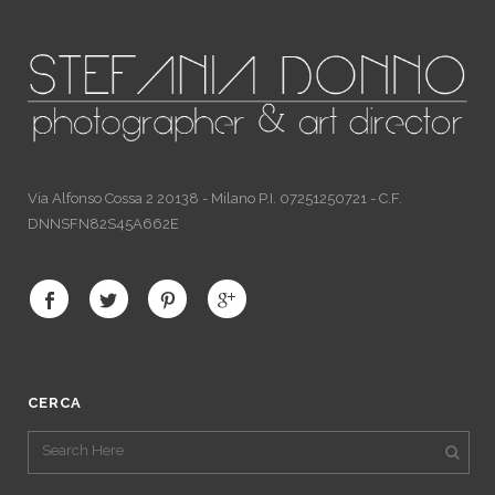
Via Alfonso Cossa 2 20138 - Milano P.I. 07251250721 - C.F.
DNNSFN82S45A662E
CERCA