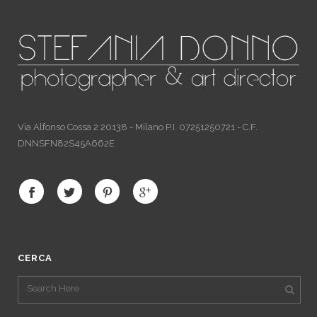
Via Alfonso Cossa 2 20138 - Milano P.I. 07251250721 - C.F.
DNNSFN82S45A662E
CERCA