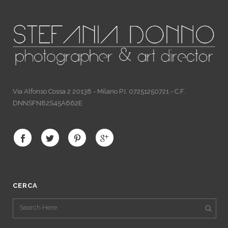
Via Alfonso Cossa 2 20138 - Milano P.I. 07251250721 - C.F.
DNNSFN82S45A662E
CERCA