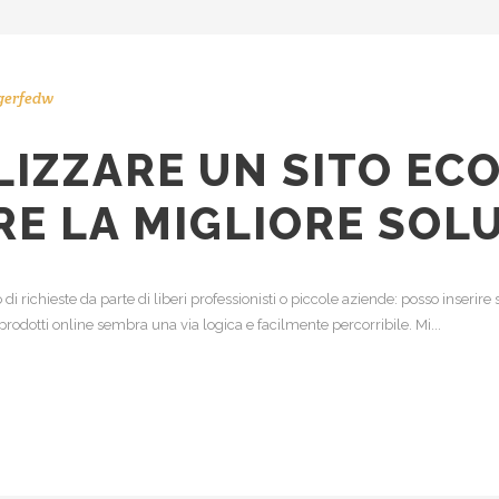
gerfedw
LIZZARE UN SITO E
RE LA MIGLIORE SOL
 di richieste da parte di liberi professionisti o piccole aziende: posso inserir
prodotti online sembra una via logica e facilmente percorribile. Mi...