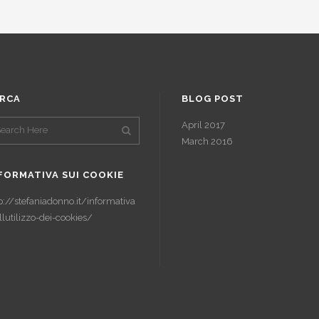
RCA
BLOG POST
April 2017
March 2016
FORMATIVA SUI COOKIE
p://stefaniadonno.it/informativa
llutilizzo-dei-cookies/