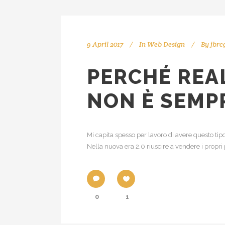
9 April 2017
In
Web Design
By
jbrc
PERCHÉ REA
NON È SEMP
Mi capita spesso per lavoro di avere questo tipo
Nella nuova era 2.0 riuscire a vendere i propri 
0
1