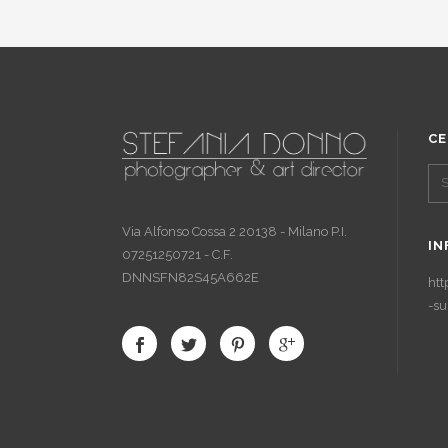
CE
Via Alfonso Cossa 2 20138 - Milano P.I.
IN
07251250721 - C.F.
DNNSFN82S45A662E
htt
-su