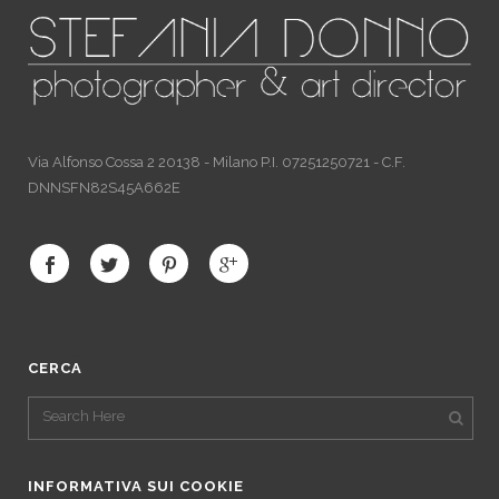
Via Alfonso Cossa 2 20138 - Milano P.I. 07251250721 - C.F.
DNNSFN82S45A662E
CERCA
INFORMATIVA SUI COOKIE