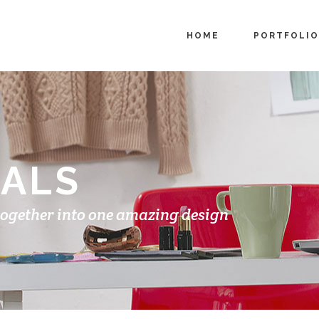
HOME
PORTFOLIO
IALS
together into one amazing design