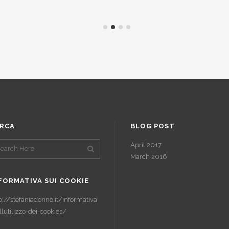
RCA
BLOG POST
April 2017
March 2016
FORMATIVA SUI COOKIE
p://stefaniadonno.it/informativa
llutilizzo-dei-cookies/