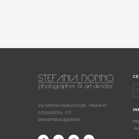
CE
Via Alfonso Cossa 2 20138 - Milano P.I.
IN
07251250721 - C.F.
DNNSFN82S45A662E
htt
-su